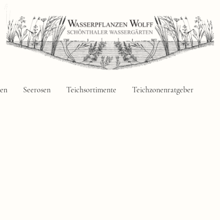
zen
Seerosen
Teichsortimente
Teichzonenratgeber