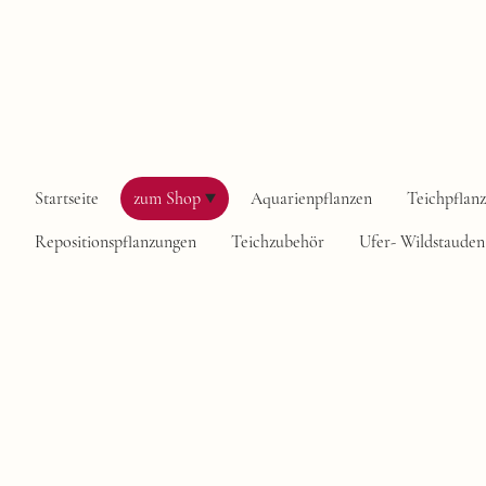
Startseite
zum Shop
Aquarienpflanzen
Teichpflan
Repositionspflanzungen
Teichzubehör
Ufer- Wildstauden