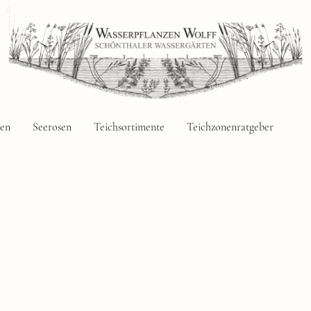
zen
Seerosen
Teichsortimente
Teichzonenratgeber