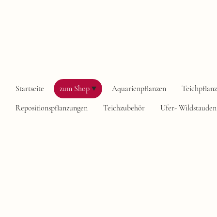
Startseite
zum Shop
Aquarienpflanzen
Teichpflan
Repositionspflanzungen
Teichzubehör
Ufer- Wildstauden