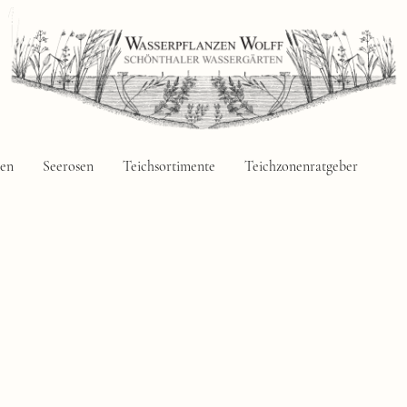
zen
Seerosen
Teichsortimente
Teichzonenratgeber