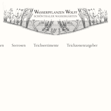
zen
Seerosen
Teichsortimente
Teichzonenratgeber