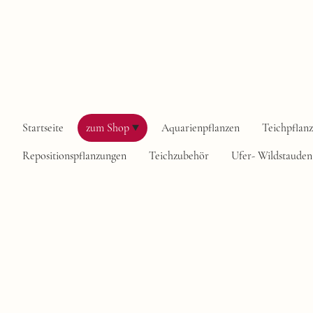
Startseite
zum Shop
Aquarienpflanzen
Teichpflan
Repositionspflanzungen
Teichzubehör
Ufer- Wildstauden