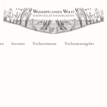
zen
Seerosen
Teichsortimente
Teichzonenratgeber