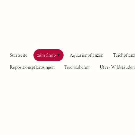
Startseite
zum Shop
Aquarienpflanzen
Teichpflan
Repositionspflanzungen
Teichzubehör
Ufer- Wildstauden