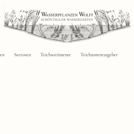
zen
Seerosen
Teichsortimente
Teichzonenratgeber