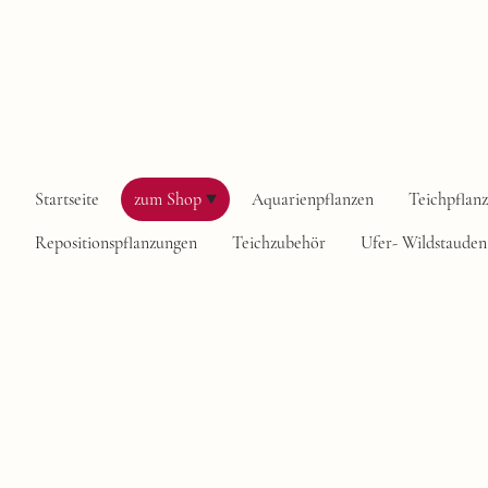
Startseite
zum Shop
Aquarienpflanzen
Teichpflan
Repositionspflanzungen
Teichzubehör
Ufer- Wildstauden