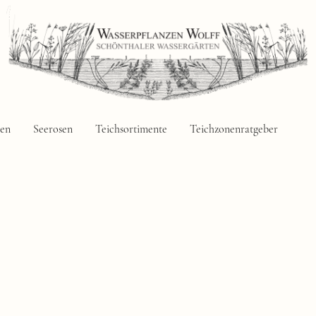
zen
Seerosen
Teichsortimente
Teichzonenratgeber