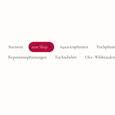
Startseite
zum Shop
Aquarienpflanzen
Teichpflan
Repositionspflanzungen
Teichzubehör
Ufer- Wildstauden